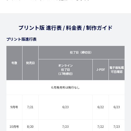
プリント版 進行表 / 料金表 / 制作ガイド
プリント版進行表
校了日（締切日）
号数
発売日
オンライン
電子版転載
校了日
J-PDF
可否確認
（17時締切）
6 月発売号は発行なし
9月号
7/21
6/23
6/22
6/23
10月号
8/20
7/23
7/22
7/23