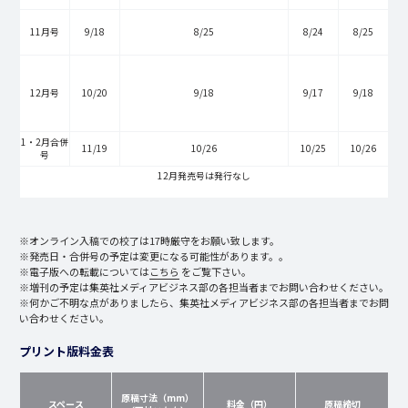
11月号
9/18
8/25
8/24
8/25
12月号
10/20
9/18
9/17
9/18
1・2月合併
11/19
10/26
10/25
10/26
号
12月発売号は発行なし
※オンライン入稿での校了は17時厳守をお願い致します。
※発売日・合併号の予定は変更になる可能性があります。。
※電子版への転載については
こちら
をご覧下さい。
※増刊の予定は集英社メディアビジネス部の各担当者までお問い合わせください。
※何かご不明な点がありましたら、集英社メディアビジネス部の各担当者までお問
い合わせください。
プリント版料金表
原稿寸法（mm）
スペース
料金（円）
原稿締切