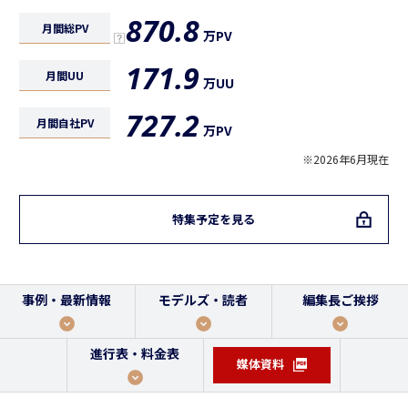
870.8
月間総PV
万PV
171.9
月間UU
万UU
727.2
月間自社PV
万PV
※2026年6月現在
特集予定を見る
事例・最新情報
モデルズ・読者
編集長ご挨拶
進行表・料金表
媒体資料