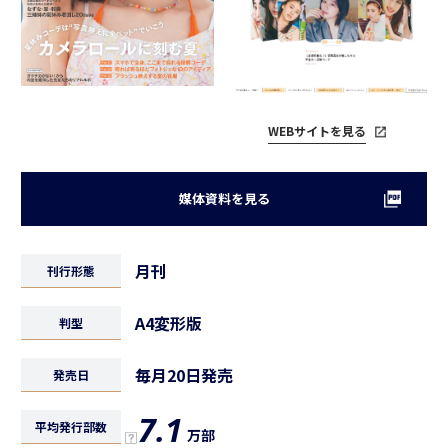
WEBサイトを見る
媒体資料を見る
月刊
刊行形態
A4変形版
判型
毎月20日発売
発売日
7.1
平均発行部数
万部