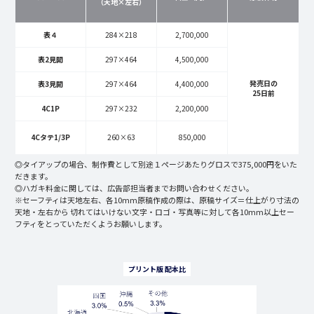
（天地×左右）
表４
284×218
2,700,000
表2見開
297×464
4,500,000
発売日の
表3見開
297×464
4,400,000
25日前
4C1P
297×232
2,200,000
4Cタテ1/3P
260×63
850,000
◎タイアップの場合、制作費として別途１ページあたりグロスで375,000円をいた
だきます。
◎ハガキ料金に関しては、広告部担当者までお問い合わせください。
※セーフティは天地左右、各10mm原稿作成の際は、原稿サイズ＝仕上がり寸法の
天地・左右から 切れてはいけない文字・ロゴ・写真等に対して各10mm以上セー
フティをとっていただくようお願いします。
プリント版 配本比