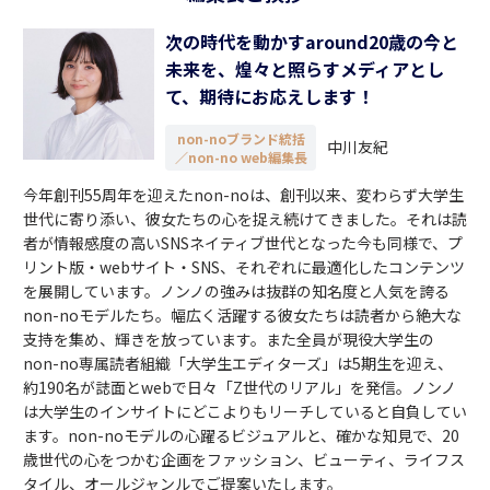
次の時代を動かすaround20歳の今と
未来を、煌々と照らすメディアとし
て、期待にお応えします！
non-noブランド統括
中川友紀
／non-no web編集長
今年創刊55周年を迎えたnon-noは、創刊以来、変わらず大学生
世代に寄り添い、彼女たちの心を捉え続けてきました。それは読
者が情報感度の高いSNSネイティブ世代となった今も同様で、プ
リント版・webサイト・SNS、それぞれに最適化したコンテンツ
を展開しています。ノンノの強みは抜群の知名度と人気を誇る
non-noモデルたち。幅広く活躍する彼女たちは読者から絶大な
支持を集め、輝きを放っています。また全員が現役大学生の
non-no専属読者組織「大学生エディターズ」は5期生を迎え、
約190名が誌面とwebで日々「Z世代のリアル」を発信。ノンノ
は大学生のインサイトにどこよりもリーチしていると自負してい
ます。non-noモデルの心躍るビジュアルと、確かな知見で、20
歳世代の心をつかむ企画をファッション、ビューティ、ライフス
タイル、オールジャンルでご提案いたします。