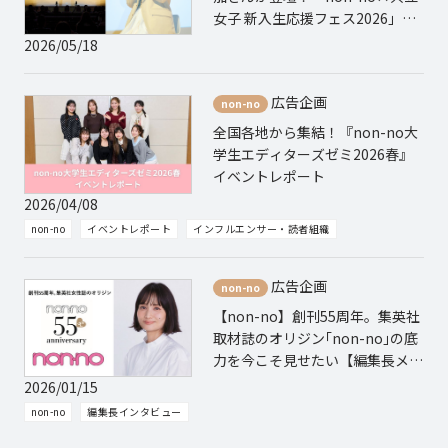
女子 新入生応援フェス2026」イ
ベントレポート
2026/05/18
202
non
広告企画
non-no
全国各地から集結！『non-no大
学生エディターズゼミ2026春』
冬】
イベントレポート
ダー
2026/04/08
202
non-no
イベントレポート
インフルエンサー・読者組織
BA
広告企画
non-no
【non-no】創刊55周年。集英社
取材誌のオリジン｢non-no｣の底
催可
力を今こそ見せたい【編集長メッ
セージ】
2026/01/15
202
non-no
編集長インタビュー
LE