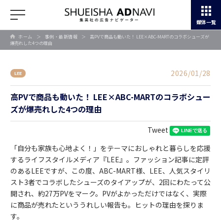
媒体一覧
ホーム
＞
事例・最新情報
＞
高PVで商品も動いた！ LEE×ABC-MARTのコラボシューズが
爆売れした4つの理由
2026/01/28
LEE
高PVで商品も動いた！ LEE×ABC-MARTのコラボシュー
ズが爆売れした4つの理由
Tweet
「自分も家族も心地よく！」をテーマにおしゃれと暮らしを応援
するライフスタイルメディア『LEE』。ファッション記事に定評
のあるLEEですが、この度、ABC-MART様、LEE、人気スタイリ
スト3者でコラボしたシューズのタイアップが、2回にわたって公
開され、約27万PVをマーク。PVがよかっただけではなく、実際
に商品が売れたといううれしい報告も。ヒットの理由を探りま
す。