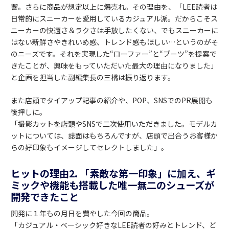
響。さらに商品が想定以上に爆売れ。その理由を、「LEE読者は
日常的にスニーカーを愛用しているカジュアル派。だからこそス
ニーカーの快適さ＆ラクさは手放したくない、でもスニーカーに
はない新鮮さやきれいめ感、トレンド感もほしい…というのがそ
のニーズです。それを実現した“ローファー”と“ブーツ”を提案で
きたことが、興味をもっていただいた最大の理由になりました」
と企画を担当した副編集長の三橋は振り返ります。
また店頭でタイアップ記事の紹介や、POP、SNSでのPR展開も
後押しに。
「撮影カットを店頭やSNSで二次使用いただきました。モデルカ
ットについては、誌面はもちろんですが、店頭で出合うお客様か
らの好印象もイメージしてセレクトしました」。
ヒットの理由2. 「素敵な第一印象」に加え、ギ
ミックや機能も搭載した唯一無二のシューズが
開発できたこと
開発に１年もの月日を費やした今回の商品。
「カジュアル・ベーシック好きなLEE読者の好みとトレンド、ど