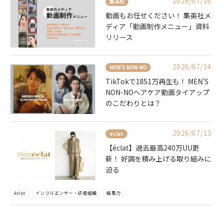
2026/07/16
集英社
動画もお任せください！ 集英社メ
ディア「動画制作メニュー」資料
リリース
2026/07/14
MEN'S NON-NO
TikTokで1851万再生も！ MEN’S
NON-NOヘアケア動画タイアップ
のこだわりとは？
2026/07/13
eclat
【éclat】過去最高240万UU更
新！ 好調を積み上げる取り組みに
迫る
éclat
インフルエンサー・読者組織
編集力