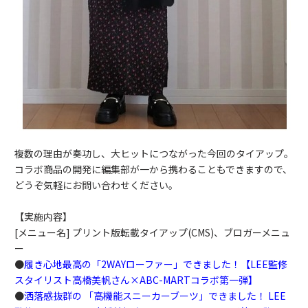
複数の理由が奏功し、大ヒットにつながった今回のタイアップ。
コラボ商品の開発に編集部が一から携わることもできますので、
どうぞ気軽にお問い合わせください。
【実施内容】
[メニュー名] プリント版転載タイアップ(CMS)、ブロガーメニュ
ー
●
履き心地最高の「2WAYローファー」できました！【LEE監修
スタイリスト高橋美帆さん×ABC-MARTコラボ第一弾】
●
洒落感抜群の 「高機能スニーカーブーツ」できました！ LEE