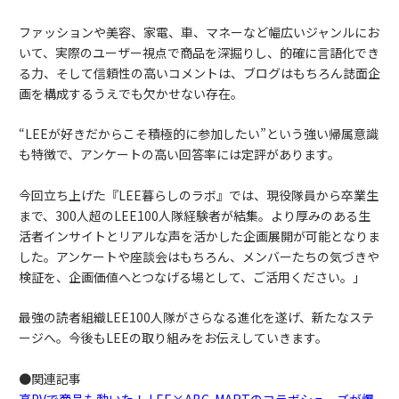
ファッションや美容、家電、車、マネーなど幅広いジャンルにお
いて、実際のユーザー視点で商品を深掘りし、的確に言語化でき
る力、そして信頼性の高いコメントは、ブログはもちろん誌面企
画を構成するうえでも欠かせない存在。
“LEEが好きだからこそ積極的に参加したい”という強い帰属意識
も特徴で、アンケートの高い回答率には定評があります。
今回立ち上げた『LEE暮らしのラボ』では、現役隊員から卒業生
まで、300人超のLEE100人隊経験者が結集。より厚みのある生
活者インサイトとリアルな声を活かした企画展開が可能となりま
した。アンケートや座談会はもちろん、メンバーたちの気づきや
検証を、企画価値へとつなげる場として、ご活用ください。」
最強の読者組織LEE100人隊がさらなる進化を遂げ、新たなステ
ージへ。今後もLEEの取り組みをお伝えしていきます。
●関連記事
高PVで商品も動いた！ LEE×ABC-MARTのコラボシューズが爆