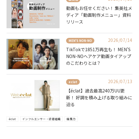
動画もお任せください！ 集英社メ
ディア「動画制作メニュー」資料
リリース
2026/07/14
MEN'S NON-NO
TikTokで1851万再生も！ MEN’S
NON-NOヘアケア動画タイアップ
のこだわりとは？
2026/07/13
eclat
【éclat】過去最高240万UU更
新！ 好調を積み上げる取り組みに
迫る
éclat
インフルエンサー・読者組織
編集力