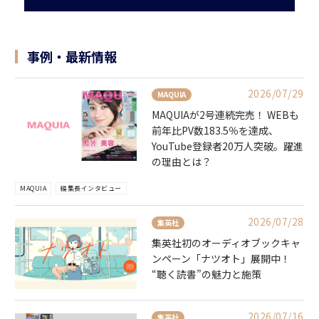
事例・最新情報
2026/07/29
MAQUIA
MAQUIAが2号連続完売！ WEBも
前年比PV数183.5％を達成、
YouTube登録者20万人突破。躍進
の理由とは？
MAQUIA
編集長インタビュー
2026/07/28
集英社
集英社初のオーディオブックキャ
ンペーン「ナツオト」展開中！
“聴く読書”の魅力と施策
2026/07/16
集英社