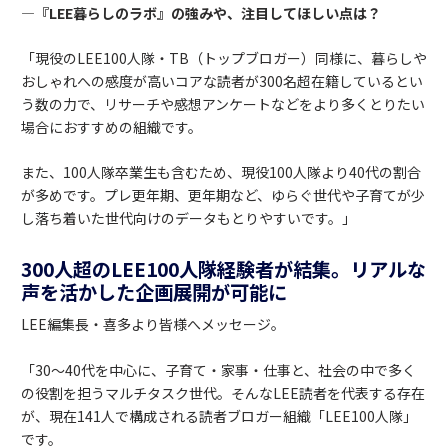
―『LEE暮らしのラボ』の強みや、注目してほしい点は？
「現役のLEE100人隊・TB（トップブロガー）同様に、暮らしや
おしゃれへの感度が高いコアな読者が300名超在籍しているとい
う数の力で、リサーチや感想アンケートなどをより多くとりたい
場合におすすめの組織です。
また、100人隊卒業生も含むため、現役100人隊より40代の割合
が多めです。プレ更年期、更年期など、ゆらぐ世代や子育てが少
し落ち着いた世代向けのデータもとりやすいです。」
300人超のLEE100人隊経験者が結集。リアルな
声を活かした企画展開が可能に
LEE編集長・喜多より皆様へメッセージ。
「30～40代を中心に、子育て・家事・仕事と、社会の中で多く
の役割を担うマルチタスク世代。そんなLEE読者を代表する存在
が、現在141人で構成される読者ブロガー組織「LEE100人隊」
です。