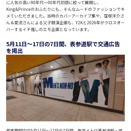
に人気の高い90年代～00年代初頭に絞って展開し、
King&Princeのおふたりにも、そんなムードのファッションでキ
メていただきました。当時のカバーアーカイブ集や、窪塚洋介さ
ん＆愛流さんによる父子競演企画も、Y2Kと2026年がクロスオー
バーするイチ推しのエモ企画となっています。
5月11日～17日の
7日間
、表参道駅で交通広告
を掲出
発売期間中の5月11日～17日の7日間、東京メトロ表参道駅・改