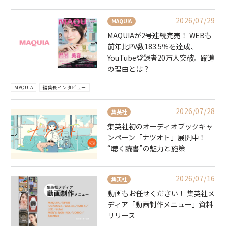
2026/07/29
MAQUIA
MAQUIAが2号連続完売！ WEBも
前年比PV数183.5％を達成、
YouTube登録者20万人突破。躍進
の理由とは？
MAQUIA
編集長インタビュー
2026/07/28
集英社
集英社初のオーディオブックキャ
ンペーン「ナツオト」展開中！
“聴く読書”の魅力と施策
2026/07/16
集英社
動画もお任せください！ 集英社メ
ディア「動画制作メニュー」資料
リリース