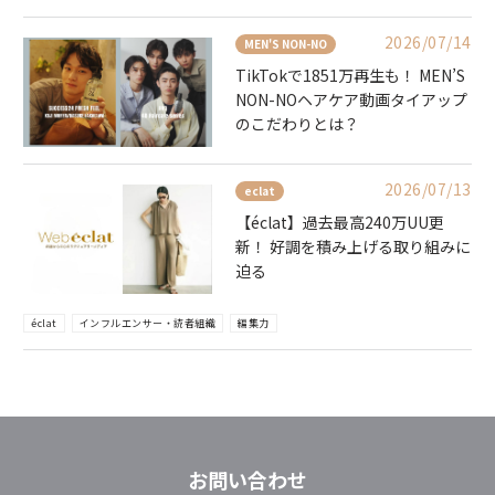
2026/07/14
MEN'S NON-NO
TikTokで1851万再生も！ MEN’S
NON-NOヘアケア動画タイアップ
のこだわりとは？
2026/07/13
eclat
【éclat】過去最高240万UU更
新！ 好調を積み上げる取り組みに
迫る
éclat
インフルエンサー・読者組織
編集力
お問い合わせ