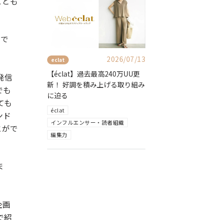
ことも
うで
2026/07/13
eclat
【éclat】過去最高240万UU更
発信
新！ 好調を積み上げる取り組み
でも
に迫る
ても
éclat
ンド
インフルエンサー・読者組織
とがで
編集力
ま
企画
で紹