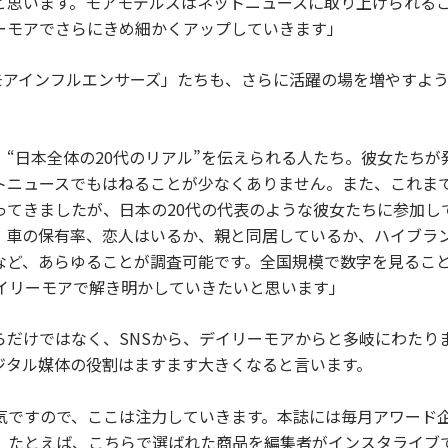
と思います。モアモデルズはネットニュースに取り上げられる
ーモアでさらにきめ細かくアップしていきます」
モアインフルエンサーズ」たちも、さらに活躍の場を増やすよ
“日本全体の20代のリアル”を伝えられる人たち。彼女たちが
トニュースでもはねることが少なくありません。また、これま
ってきましたが、日本の20代の代表のような彼女たちに参加し
。車の保有率、恋人はいるか、親と同居しているか、ハイブラ
など、あらゆることが調査可能です。全国規模で数字を見るこ
デイリーモアで解き明かしていきたいと思います」
らだけではなく、SNSから、デイリーモアからと多岐にわたり
ジタル媒体の役割はますます大きくなると言います。
気ですので、ここは注力していきます。本誌には毎月アワード
、たとえば、こちらで選ばれた商品を編集者がインスタライブ