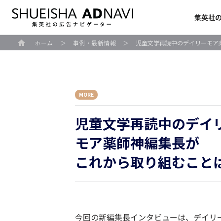
集英社
ホーム
＞
事例・最新情報
＞
児童文学再読中のデイリーモア
MORE
児童文学再読中のデイ
モア薬師神編集長が
これから取り組むこと
今回の新編集長インタビューは、デイリ