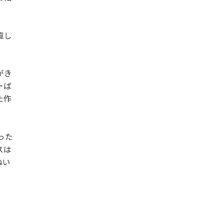
直し
がき
ーば
た作
った
スは
ねい