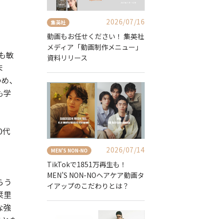
2026/07/16
集英社
動画もお任せください！ 集英社
メディア「動画制作メニュー」
も敏
資料リリース
ま
つめ、
も学
0代
2026/07/14
MEN'S NON-NO
TikTokで1851万再生も！
MEN’S NON-NOヘアケア動画タ
らう
イアップのこだわりとは？
栞里
な強