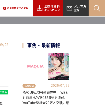
全媒体資料
メルマガ
広告公開までの流れ
i
ダウンロード
登録
事例・最新情報
09/22
2026/07/29
MAQUIA
MAQUIAが2号連続完売！ WEB
も前年比PV数183.5％を達成、
YouTube登録者20万人突破。躍
属。