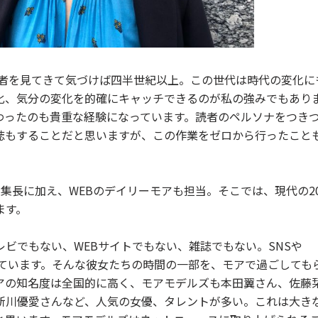
読者を見てきて気づけば四半世紀以上。この世代は時代の変化に
化、気分の変化を的確にキャッチできるのが私の強みでもあり
わったのも貴重な経験になっています。読者のペルソナをつき
誌もすることだと思いますが、この作業をゼロから行ったこと
集長に加え、WEBのデイリーモアも担当。そこでは、現代の2
ます。
ビでもない、WEBサイトでもない、雑誌でもない。SNSや
占めています。そんな彼女たちの時間の一部を、モアで過ごしても
アの知名度は全国的に高く、モアモデルズも本田翼さん、佐藤
新川優愛さんなど、人気の女優、タレントが多い。これは大き