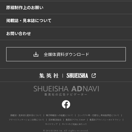
原稿制作上のお願い
掲載誌・見本誌について
お問い合わせ
全媒体資料ダウンロード
掲載誌・見本誌と配本日について
電子版雑誌への転載について
コンパクト版・付録なし版実施予定について
アドベリフィケーション対策について
日本雑誌協会
集英社アクセスMAP
集英社プライバシーガイドライン
サイトマップ
サイトのご利用にあたって
© SHUEISHA Inc. All rights reserved.