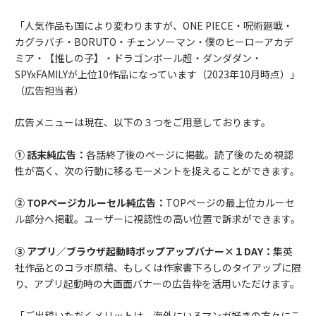
「人気作品も国により変わりますが、ONE PIECE・呪術廻戦・
カグラバチ・BORUTO・チェンソーマン・僕のヒーローアカデ
ミア・【推しの子】・ドラゴンボール超・ダンダダン・
SPYxFAMILYが上位10作品になっています（2023年10月時点）」
（広告担当者）
広告メニューは現在、以下の３つをご用意しております。
① 話末純広告：
各話終了後のページに掲載。読了後のため視認
性が高く、次の行動に移るモーメントを捉えることができます。
② TOPページカルーセル純広告：
TOPページの最上位カルーセ
ル部分へ掲載。ユーザーに視認性の高い位置で訴求ができます。
③ アプリ／ブラウザ起動時ポップアップバナー×１DAY：
集英
社作品とのコラボ原稿、もしくは作家書下ろしのタイアップに限
り、アプリ起動時の大画面バナーの広告枠を活用いただけます。
「ご出稿いただくメリットは、海外にいるマンガ好きの方々にこ