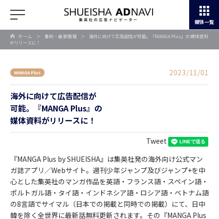
媒体一覧
ホーム
＞
事例・最新情報
＞
海外に向けて広告配信が可能。『MANGA Plus』の 媒体資料
がリリースに！
2023/11/01
MANGA Plus
海外に向けて広告配信が
可能。『MANGA Plus』の
媒体資料がリリースに！
Tweet
『MANGA Plus by SHUEISHA』は集英社発の海外向け公式マン
ガ誌アプリ／Webサイト。週刊少年ジャンプ及びジャンプ+を中
心とした集英社のマンガ作品を英語・フランス語・スペイン語・
ポルトガル語・タイ語・インドネシア語・ロシア語・ベトナム語
の8言語でサイマル（日本での掲載と同時での掲載）にて、日中
韓を除く全世界に最新話無料更新されます。その『MANGA Plus