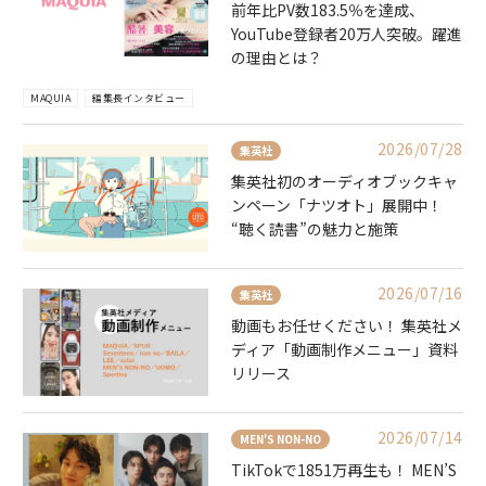
前年比PV数183.5％を達成、
YouTube登録者20万人突破。躍進
の理由とは？
MAQUIA
編集長インタビュー
2026/07/28
集英社
集英社初のオーディオブックキャ
ンペーン「ナツオト」展開中！
“聴く読書”の魅力と施策
2026/07/16
集英社
動画もお任せください！ 集英社メ
ディア「動画制作メニュー」資料
リリース
2026/07/14
MEN'S NON-NO
TikTokで1851万再生も！ MEN’S