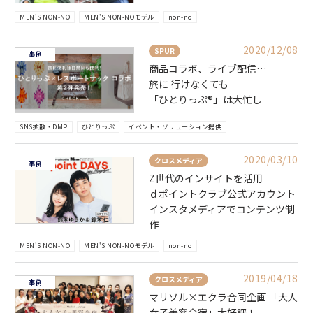
MEN'S NON-NO
MEN'S NON-NOモデル
non-no
2020/12/08
SPUR
事例
商品コラボ、ライブ配信…
旅に 行けなくても
「ひとりっぷ®」は大忙し
SNS拡散・DMP
ひとりっぷ
イベント・ソリューション提供
2020/03/10
クロスメディア
事例
Z世代のインサイトを活用
ｄポイントクラブ公式アカウント
インスタメディアでコンテンツ制
作
MEN'S NON-NO
MEN'S NON-NOモデル
non-no
2019/04/18
クロスメディア
事例
マリソル×エクラ合同企画 「大人
女子美容合宿」大好評！