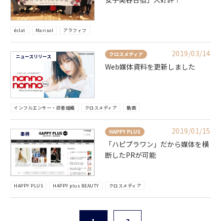
éclat
Marisol
アラフィフ
2019/03/14
クロスメディア
ニュースリリース
Web媒体資料を更新しました
インフルエンサー・読者組織
クロスメディア
動画
2019/01/15
HAPPY PLUS
事例
「ハピプラワン」だから媒体を横
断したPRが可能
HAPPY PLUS
HAPPY plus BEAUTY
クロスメディア
1
2