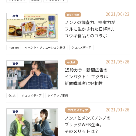
2021/06/23
non-no
事例
ノンノの調査力、提案力が
フルに生かされた日経MJ、
ユウキ食品とのコラボ
non-no
イベント・ソリューション提供
クロスメディア
2021/05/26
eclat
事例
15段カラー新聞広告の
インパクト！ エクラは
新聞購読者に好相性
éclat
クロスメディア
タイアップ事例
2021/01/26
クロスメディア
事例
ノンノとメンズノンノの
ブリッジWEB企画。
そのメリットは？