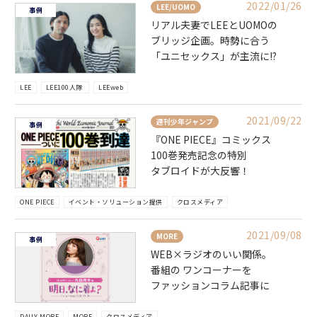
2022/01/26
LEE/UOMO
事例
リアル夫妻でLEEとUOMOの
ブリッジ企画。時勢に合う
「ユニセックス」が主流に!?
LEE
LEE100人隊
LEEweb
2021/09/22
週刊少年ジャンプ
事例
『ONE PIECE』コミックス
100巻発売記念の特別
タブロイドが大反響！
ONE PIECE
イベント・ソリューション提供
クロスメディア
2021/09/08
MORE
事例
WEB×ラジオのいい関係。
番組の ワンコーナーを
ファッションコラム記事に
DAILY MORE
MORE
クロスメディア