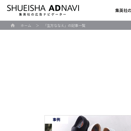
集英社
ホーム
＞
「生方ななえ」の記事一覧
事例