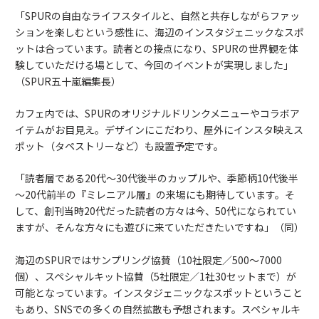
「SPURの自由なライフスタイルと、自然と共存しながらファッ
ションを楽しむという感性に、海辺のインスタジェニックなスポ
ットは合っています。読者との接点になり、SPURの世界観を体
験していただける場として、今回のイベントが実現しました」
（SPUR五十嵐編集長）
カフェ内では、SPURのオリジナルドリンクメニューやコラボア
イテムがお目見え。デザインにこだわり、屋外にインスタ映えス
ポット（タペストリーなど）も設置予定です。
「読者層である20代～30代後半のカップルや、季節柄10代後半
～20代前半の『ミレニアル層』の来場にも期待しています。そ
して、創刊当時20代だった読者の方々は今、50代になられてい
ますが、そんな方々にも遊びに来ていただきたいですね」（同）
海辺のSPURではサンプリング協賛（10社限定／500～7000
個）、スペシャルキット協賛（5社限定／1社30セットまで）が
可能となっています。インスタジェニックなスポットということ
もあり、SNSでの多くの自然拡散も予想されます。スペシャルキ