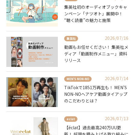
集英社初のオーディオブックキャ
ンペーン「ナツオト」展開中！
“聴く読書”の魅力と施策
2026/07/16
集英社
動画もお任せください！ 集英社メ
ディア「動画制作メニュー」資料
リリース
2026/07/14
MEN'S NON-NO
TikTokで1851万再生も！ MEN’S
NON-NOヘアケア動画タイアップ
のこだわりとは？
2026/07/13
eclat
【éclat】過去最高240万UU更
新！ 好調を積み上げる取り組みに