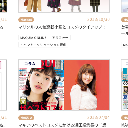
2/11
2018/10/30
Marisol
MA
る
マリソルの人気連載小説とコスメのタイアップ！
美
ー
MAQUIA ONLINE
アラフォー
イベント・ソリューション提供
MA
コラム
7/31
2018/07/04
MAQUIA
MA
感コ
マキアのベストコスメにかける湯田編集長の「想
MA