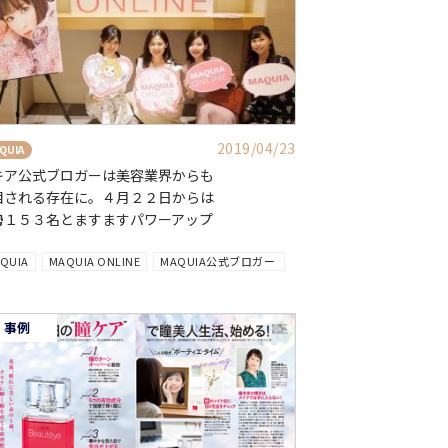
2019/04/23
QUIA
キア公式ブロガーは美容業界からも
目される存在に。４月２２日からは
勢１５３名とますますパワーアップ
QUIA
MAQUIA ONLINE
MAQUIA公式ブロガー
事例