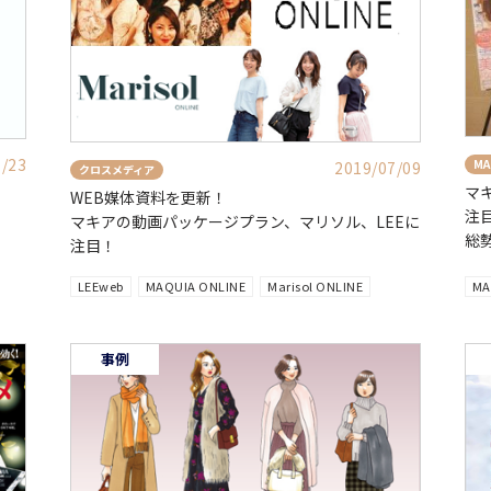
7/23
MA
2019/07/09
クロスメディア
マ
WEB媒体資料を更新！
注
マキアの動画パッケージプラン、マリソル、LEEに
総
注目！
LEEweb
MAQUIA ONLINE
Marisol ONLINE
MA
事例