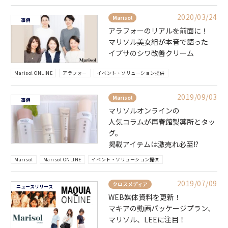
2020/03/24
Marisol
事例
アラフォーのリアルを前面に！
マリソル美女組が本音で語った
イプサのシワ改善クリーム
Marisol ONLINE
アラフォー
イベント・ソリューション提供
2019/09/03
Marisol
事例
マリソルオンラインの
人気コラムが再春館製薬所とタッ
グ。
掲載アイテムは激売れ必至!?
Marisol
Marisol ONLINE
イベント・ソリューション提供
2019/07/09
クロスメディア
ニュースリリース
WEB媒体資料を更新！
マキアの動画パッケージプラン、
マリソル、LEEに注目！