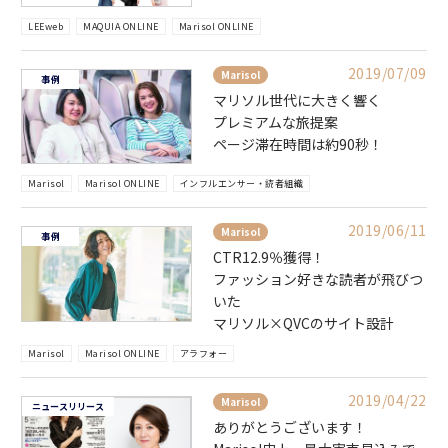
LEEweb
MAQUIA ONLINE
Marisol ONLINE
2019/07/09
Marisol
事例
マリソル世代に大きく響く
プレミアムな旅提案
ページ滞在時間は約90秒！
Marisol
Marisol ONLINE
インフルエンサー・読者組織
2019/06/11
Marisol
事例
CTR12.9％獲得！
ファッション好きな読者が飛びつ
いた
マリソル×QVCのサイト設計
Marisol
Marisol ONLINE
アラフォー
2019/04/22
Marisol
ニュースリリース
ありがとうございます！