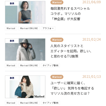
2021/06/09
Marisol
事例
毎回激売れするスペシャル
コラボ 。マリソルの
「神企画」が大反響
Marisol
Marisol ONLINE
アラフォー
2021/02/24
Marisol
事例
人気のスタイリストと
エディターを起用。欲しい、
と思わせるTU施策
Marisol
Marisol ONLINE
タイアップ事例
2021/01/13
Marisol
事例
ユーザーに確実に届く、
「欲しい」 気持ちを喚起する
マリソル流の見せ方とは？
Marisol
Marisol ONLINE
タイアップ事例