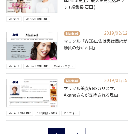
Marisol史上、最大実売見込みで
す ( 編集長 石田 )
Marisol
Marisol ONLINE
2019/02/12
Marisol
事例
マリソル「WEB広告は実は目線が
勝負の分かれ目」
Marisol
Marisol ONLINE
Marisolモデル
2019/01/15
Marisol
事例
マリソル美女組のカリスマ、
Akaneさんが支持される理由
Marisol ONLINE
SNS拡散・DMP
アラフォー