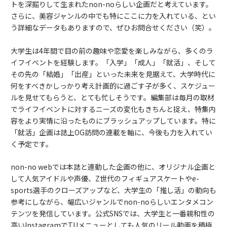
トを深掘りして生まれたnon-noらしい企画だと考えています。
さらに、美容ジャンルの中でも特にここに力を入れている、とい
う詳細なデータもありますので、ぜひお問合せください（笑）。
大学生は4年間で目の前の趣味や恋愛を楽しみながら、多くのラ
イフイベントを経験します。「入学」「成人」「就活」、そして
その先の「結婚」「出産」といった未来を見据えて、大学時代に
何をすべきかしっかり考え計画的に過ごす子が多く、スケジュー
ルを見せてもらうと、とても忙しそうです。編集部は毎月の取材
でライフイベントに対するニーズの変化もきちんと捉え、特集内
容をより実情に沿ったものにブラッシュアップしています。特に
「就活」企画は誌上OG訪問の連載を軸に、今後も力を入れてい
く予定です。
non-no webでは本誌と連動した企画の他に、オリジナル企画と
して人気アイドルや声優、Z世代のフィギュアスケートやe-
sports選手のクローズアップなど、大学生の「推し活」の動向も
参考にしながら、幅広いジャンルでnon-noらしいエンタメコン
テンツを発信しています。公式SNSでは、大学生と一番親和性の
高いInstagramでTUメニューとしても人気のリール動画を積極