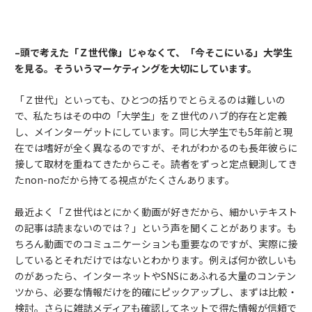
–
頭で考えた「Ｚ世代像」じゃなくて、「今そこにいる」
大学生
を見る。そういうマーケティングを大切にしています。
「Ｚ世代」といっても、ひとつの括りでとらえるのは難しいの
で、私たちはその中の「大学生」をＺ世代のハブ的存在と定義
し、メインターゲットにしています。同じ大学生でも5年前と現
在では嗜好が全く異なるのですが、それがわかるのも長年彼らに
接して取材を重ねてきたからこそ。読者をずっと定点観測してき
たnon-noだから持てる視点がたくさんあります。
最近よく「Ｚ世代はとにかく動画が好きだから、細かいテキスト
の記事は読まないのでは？」という声を聞くことがあります。も
ちろん動画でのコミュニケーションも重要なのですが、実際に接
しているとそれだけではないとわかります。例えば何か欲しいも
のがあったら、インターネットやSNSにあふれる大量のコンテン
ツから、必要な情報だけを的確にピックアップし、まずは比較・
検討。さらに雑誌メディアも確認してネットで得た情報が信頼で