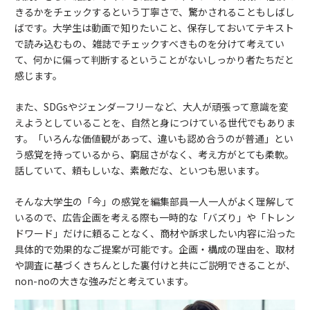
きるかをチェックするという丁寧さで、驚かされることもしばし
ばです。大学生は動画で知りたいこと、保存しておいてテキスト
で読み込むもの、雑誌でチェックすべきものを分けて考えてい
て、何かに偏って判断するということがないしっかり者たちだと
感じます。
また、SDGsやジェンダーフリーなど、大人が頑張って意識を変
えようとしていることを、自然と身につけている世代でもありま
す。「いろんな価値観があって、違いも認め合うのが普通」とい
う感覚を持っているから、窮屈さがなく、考え方がとても柔軟。
話していて、頼もしいな、素敵だな、といつも思います。
そんな大学生の「今」の感覚を編集部員一人一人がよく理解して
いるので、広告企画を考える際も一時的な「バズり」や「トレン
ドワード」だけに頼ることなく、商材や訴求したい内容に沿った
具体的で効果的なご提案が可能です。企画・構成の理由を、取材
や調査に基づくきちんとした裏付けと共にご説明できることが、
non-noの大きな強みだと考えています。