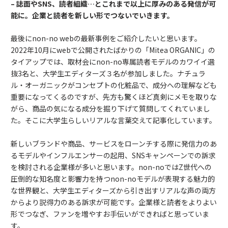
–
誌面やSNS、読者組織…とこれまで以上に厚みのある発信が可
能に。企業と読者を新しい形でつないでいきます。
最後にnon-no webの最新事例をご紹介したいと思います。
2022年10月にwebで公開されたばかりの「Mitea ORGANIC」の
タイアップでは、取材会にnon-no専属読者モデルのカワイイ選
抜3名と、大学生エディターズ３名が参加しました。ナチュラ
ル・オーガニックがコンセプトの化粧品で、成分への理解なども
重要になってくるのですが、先方も驚くほど真剣にメモを取りな
がら、商品の気になる成分を掘り下げて質問してくれていまし
た。そこに大学生らしいリアルな言葉交えて記事化しています。
新しいブランドや商品、サービスをローンチする際に発信力のあ
るモデルやインフルエンサーの起用、SNSキャンペーンでの訴求
を検討される企業様が多いと思います。non-noではZ世代への
圧倒的な知名度と影響力を持つnon-noモデルが表現する魅力的
な世界観と、大学生エディターズから引き出すリアルな声の両方
からより説得力のある訴求が可能です。企業様と読者をよりよい
形でつなぎ、ファンを増やすお手伝いができればと思っていま
す。