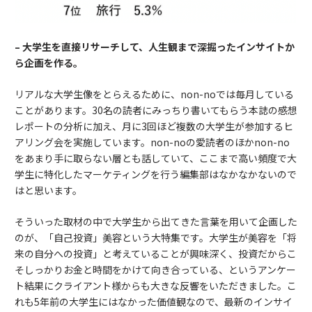
–
大学生を直接リサーチして、人生観まで深掘ったインサイトか
ら企画を作る。
リアルな大学生像をとらえるために、non-noでは毎月している
ことがあります。30名の読者にみっちり書いてもらう本誌の感想
レポートの分析に加え、月に3回ほど複数の大学生が参加するヒ
アリング会を実施しています。non-noの愛読者のほかnon-no
をあまり手に取らない層とも話していて、ここまで高い頻度で大
学生に特化したマーケティングを行う編集部はなかなかないので
はと思います。
そういった取材の中で大学生から出てきた言葉を用いて企画した
のが、「自己投資」美容という大特集です。大学生が美容を「将
来の自分への投資」と考えていることが興味深く、投資だからこ
そしっかりお金と時間をかけて向き合っている、というアンケー
ト結果にクライアント様からも大きな反響をいただきました。こ
れも5年前の大学生にはなかった価値観なので、最新のインサイ