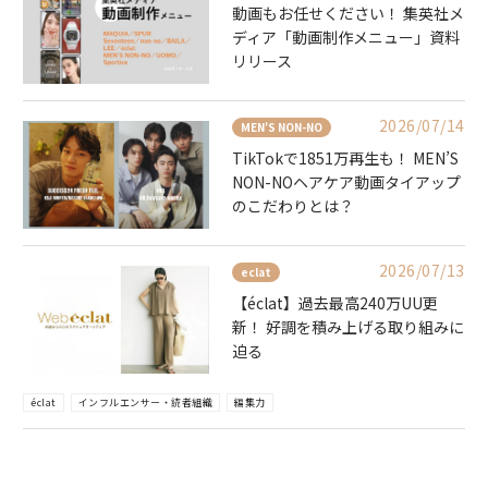
動画もお任せください！ 集英社メ
ディア「動画制作メニュー」資料
リリース
2026/07/14
MEN'S NON-NO
TikTokで1851万再生も！ MEN’S
NON-NOヘアケア動画タイアップ
のこだわりとは？
2026/07/13
eclat
【éclat】過去最高240万UU更
新！ 好調を積み上げる取り組みに
迫る
éclat
インフルエンサー・読者組織
編集力