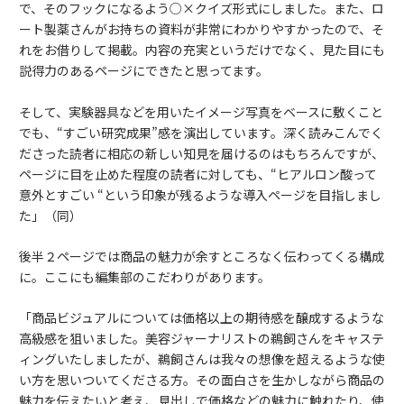
で、そのフックになるよう○×クイズ形式にしました。また、ロ
ート製薬さんがお持ちの資料が非常にわかりやすかったので、そ
れをお借りして掲載。内容の充実というだけでなく、見た目にも
説得力のあるページにできたと思ってます。
そして、実験器具などを用いたイメージ写真をベースに敷くこと
でも、“すごい研究成果”感を演出しています。深く読みこんでく
ださった読者に相応の新しい知見を届けるのはもちろんですが、
ページに目を止めた程度の読者に対しても、“ヒアルロン酸って
意外とすごい “という印象が残るような導入ページを目指しまし
た」（同）
後半２ページでは商品の魅力が余すところなく伝わってくる構成
に。ここにも編集部のこだわりがあります。
「商品ビジュアルについては価格以上の期待感を醸成するような
高級感を狙いました。美容ジャーナリストの鵜飼さんをキャステ
ィングいたしましたが、鵜飼さんは我々の想像を超えるような使
い方を思いついてくださる方。その面白さを生かしながら商品の
魅力を伝えたいと考え、見出しで価格などの魅力に触れたり、使