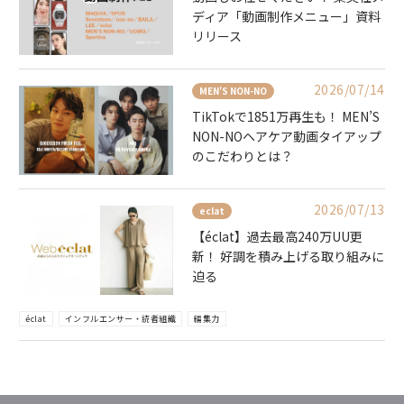
ディア「動画制作メニュー」資料
リリース
2026/07/14
MEN'S NON-NO
TikTokで1851万再生も！ MEN’S
NON-NOヘアケア動画タイアップ
のこだわりとは？
2026/07/13
eclat
【éclat】過去最高240万UU更
新！ 好調を積み上げる取り組みに
迫る
éclat
インフルエンサー・読者組織
編集力