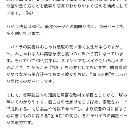
う量や塗り方などを数字や写真でわかりやすく伝える構成にして
います」（同）
バイラ読者は30代。美容ページへの興味が高く、毎号ページも
多く割いています。
「バイラの読者はおしゃれ感度の高い働く女性が中心ですが、
今、おしゃれな人は美容意欲も高いのが当たり前になっていま
す。それでいて30代前半は、スキンケアもメイクもいちばんの
迷いどき。だからこそ『指針』を必要としてもいます。購買意欲
がありながら美容迷子でもある彼女たちに、“買う理由”をしっか
り届けるのがバイラです。
そして、美容誌並みの知識と豊富な取材を前提としながら、噛み
砕いてわかりやすく、面白さの仕掛けをちりばめ、素敵なムード
で提供する。同じ製品や情報であっても、より読者の目に留まり
心に響くものに変える“企画性”の高さ。それがバイラの美容ペー
ジの魅力です。