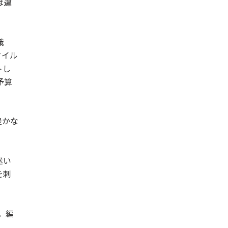
は違
識
タイル
トし
予算
豊かな
迷い
を刺
。編