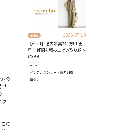
2026/07/13
eclat
【éclat】過去最高240万UU更
新！ 好調を積み上げる取り組み
に迫る
éclat
インフルエンサー・読者組織
テムの
編集力
同世
の
エク
。この