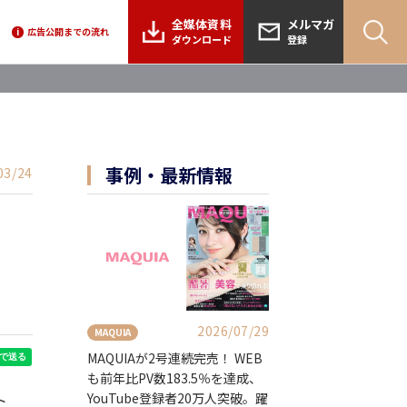
全媒体資料
メルマガ
広告公開までの流れ
i
ダウンロード
登録
事例・最新情報
03/24
2026/07/29
MAQUIA
MAQUIAが2号連続完売！ WEB
も前年比PV数183.5％を達成、
YouTube登録者20万人突破。躍
ト