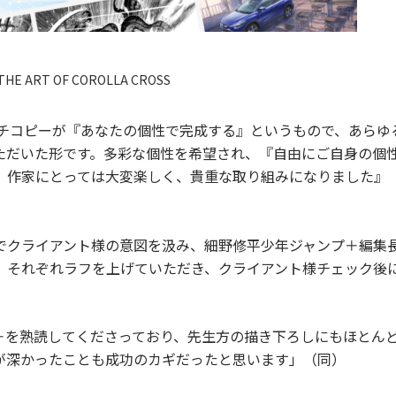
THE ART OF COROLLA CROSS
ッチコピーが『あなたの個性で完成する』というもので、あらゆ
ただいた形です。多彩な個性を希望され、『自由にご自身の個
、作家にとっては大変楽しく、貴重な取り組みになりました』
でクライアント様の意図を汲み、細野修平少年ジャンプ＋編集
。それぞれラフを上げていただき、クライアント様チェック後
＋を熟読してくださっており、先生方の描き下ろしにもほとん
が深かったことも成功のカギだったと思います」（同）