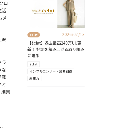
クロ
生活
もメ
2026/07/13
eclat
に考
【éclat】過去最高240万UU更
新！ 好調を積み上げる取り組み
に迫る
クラ
éclat
うな
インフルエンサー・読者組織
連載
編集力
いと
・編集