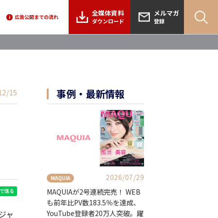
全媒体資料
メルマガ
広告公開までの流れ
i
ダウンロード
登録
事例・最新情報
12/15
2026/07/29
MAQUIA
MAQUIAが2号連続完売！ WEB
も前年比PV数183.5％を達成、
YouTube登録者20万人突破。躍
ジャ