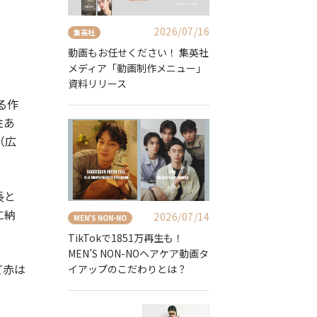
2026/07/16
集英社
動画もお任せください！ 集英社
メディア「動画制作メニュー」
資料リリース
る作
性あ
（広
長と
に納
2026/07/14
MEN'S NON-NO
TikTokで1851万再生も！
MEN’S NON-NOヘアケア動画タ
ど赤は
イアップのこだわりとは？