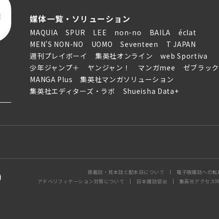
ま
媒体一覧・ソリューション
MAQUIA
SPUR
LEE
non-no
BAILA
éclat
MEN'S NON-NO
UOMO
Seventeen
T JAPAN
週刊プレイボーイ
集英社オンライン
web Sportiva
少年ジャンプ＋
ヤンジャン！
マンガmee
ゼブラッ
MANGA Plus
集英社マンガソリューション
集英社エディターズ・ラボ
Shueisha Data+
掲載誌・見本誌と配本日について
電子版雑誌への転
アドベリフィケーション対策について
日本雑誌協会
集英社アクセスM