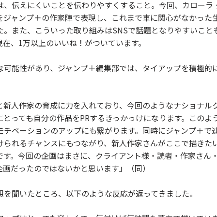
は、伝えにくいことを伝わりやすくすること。今回、カローラ 
をジャンプ＋の作家陣で表現し、これまで車に関心がなかった
た。また、こういった取り組みはSNSで話題となりやすいこと
現在、1万以上のいいね！がついています。
な可能性があり、ジャンプ＋編集部では、タイアップを積極的
と新人作家の育成に力を入れており、今回のようなナショナル
にとっても自分の作品をPRするきっかっけになります。このよ
モチベーションのアップにも繋がります。同時にジャンプ＋で
けられるチャンスにもつながり、新人作家さんがここで描きた
です。今回の企画はまさに、クライアント様・読者・作家さん
企画だったのではないかと思います」（同）
想を聞いたところ、以下のような反応が返ってきました。