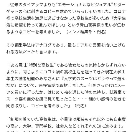
「従来のタイアップよりも“エモーショナルなビジュアル”とター
ゲットの心に刺さるコピーを求めていらっしゃいました。コロナ
禍で高校生活を満足に過ごせなかった高校生が多いため『大学生
活に希望を持って進んでほしい』という青山商事様の思いが伝わ
るようなコピーを考えました」（ノンノ編集部・門名）
その編集手法はアナログであり、最もリアルな言葉を拾い上げら
れる方法だったと言います。
「ある意味“特別な高校生”である彼女たちの気持ちからずれない
ように、同じようにコロナ禍の高校生活を送ってきた現在大学１
年生の読者組織のみなさんに『入学式のスーツはどうやって選ん
だか』について、直接電話で取材しました。何をきっかけにスー
ツを買いに行ったか、はじめて袖を通した時の気持ち、試着室で
スーツ姿の自分を鏡で見て思ったこと………細かい感情の動きを
聞き取りし、コピーを考えました」（門名）
「制服を着ていた高校生は、卒業後は服装もそれ以外にも自由度
の高い、大学、専門学校、社会人などそれぞれの道に進みます。