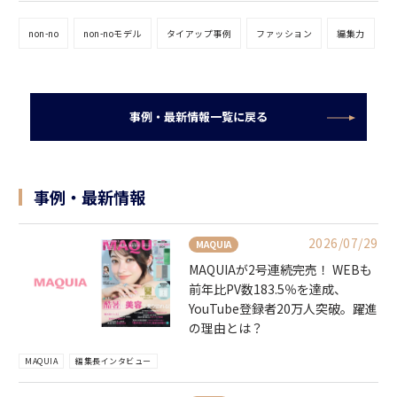
non-no
non-noモデル
タイアップ事例
ファッション
編集力
事例・最新情報一覧に戻る
事例・最新情報
2026/07/29
MAQUIA
MAQUIAが2号連続完売！ WEBも
前年比PV数183.5％を達成、
YouTube登録者20万人突破。躍進
の理由とは？
MAQUIA
編集長インタビュー