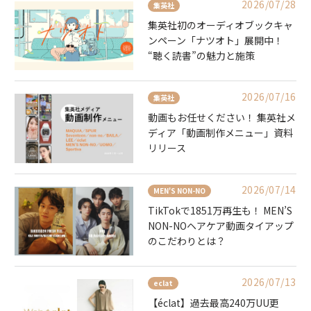
2026/07/28
集英社
集英社初のオーディオブックキャ
ンペーン「ナツオト」展開中！
“聴く読書”の魅力と施策
2026/07/16
集英社
動画もお任せください！ 集英社メ
ディア「動画制作メニュー」資料
リリース
2026/07/14
MEN'S NON-NO
TikTokで1851万再生も！ MEN’S
NON-NOヘアケア動画タイアップ
のこだわりとは？
2026/07/13
eclat
【éclat】過去最高240万UU更