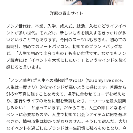
洋服の青山サイト
ノンノ世代は、卒業、入学、成人式、就活、入社などライフイベ
ントが多い世代。それだけ、新しいものを購入するきっかけが多
いということでもあります。今回のスーツはもちろん、初めての
腕時計、初めてのノートパソコン、初めてのブランドバッグな
ど、「人生で初めて出会うもの」も多い世代です。なかでもノン
ノ読者には「イベントを大切にしたい！」というマインドを強く
感じると言います。
「ノンノ読者は“人生への積極度”やYOLO（You only live once、
人生は一度きり）的なマインドが高いように感じます。普段から
SNSや写真に残すことを考えて、場所に合わせてコーデを考えた
り、旅行やライブのために服を新調したり、一つ一つを最大限楽
しみたい！ と思っています。だからこそ、人生の節目となるイ
ベントに必要なものや、人生で初めて出会うアイテムに何を選ぶ
べきか、情報収集は抜かりがありません。そうして選んだ、大切
なイベントを過ごしたブランドは一生記憶に残るものとなり、今