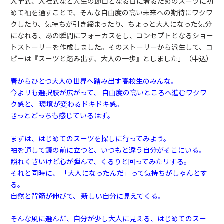
入学式、入社式など人生の節目となる日に着るためのスーツに初
めて袖を通すことで、そんな自由度の高い未来への期待にワクワ
クしたり、気持ちが引き締まったり、ちょっと大人になった気分
になれる、あの瞬間にフォーカスをし、コンセプトとなるショー
トストーリーを作成しました。そのストーリーから派生して、コ
ピーは『スーツと踏み出す、大人の一歩』としました」（中込）
春からひとつ大人の世界へ踏み出す高校生のみんな。
今よリも選択肢が広がって、 自由度の高いところへ進むワクワ
ク感と、 環境が変わるドキドキ感。
きっとどっちも感じているはず。
まずは、はじめてのスーツを探しに行ってみよう。
袖を通して鏡の前に立つと、いつもと違う自分がそこにいる。
照れくさいけど心が弾んで、くるりと回ってみたリする。
それと同時に、 「大人になったんだ」って気持ちがしゃんとす
る。
自然と背筋が伸びて、 新しい自分に見えてくる。
そんな風に選んだ、自分が少し大人に見える、はじめてのスー