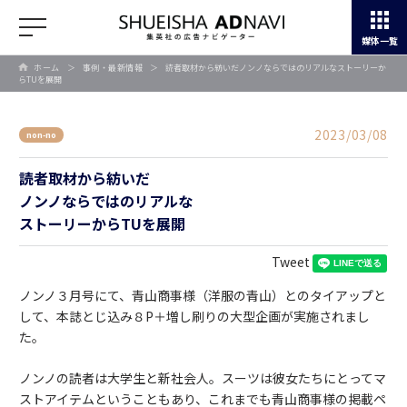
媒体一覧
ホーム
＞
事例・最新情報
＞
読者取材から紡いだノンノならではのリアルなストーリーか
らTUを展開
2023/03/08
non-no
読者取材から紡いだ
ノンノならではのリアルな
ストーリーからTUを展開
Tweet
ノンノ３月号にて、青山商事様（洋服の青山）とのタイアップと
して、本誌とじ込み８P＋増し刷りの大型企画が実施されまし
た。
ノンノの読者は大学生と新社会人。スーツは彼女たちにとってマ
ストアイテムということもあり、これまでも青山商事様の掲載ペ