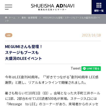
媒体一覧
ホーム
＞
事例・最新情報
＞
MEGUMIさんも登壇！ステージもブースも大盛況のLEEイベ
ント
2023/10/18
LEE
MEGUMIさんも登壇！
ステージもブースも
大盛況のLEEイベント
Tweet
今年はLEE創刊40周年。「“好きでつながる”創刊40周年 LEE感
謝祭」と題し、リアル＆オンラインで開催されました。
暑さも和らいだ10月1日（日）。会場となった大手町三井ホール
に1部、2部合わせてLEE読者500名が来場。ステージ入口には
「Messege to LEE」のコーナーがあり、来場者からのメッセ