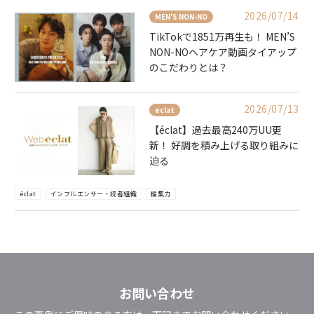
2026/07/14
MEN'S NON-NO
TikTokで1851万再生も！ MEN’S
NON-NOヘアケア動画タイアップ
のこだわりとは？
2026/07/13
eclat
【éclat】過去最高240万UU更
新！ 好調を積み上げる取り組みに
迫る
éclat
インフルエンサー・読者組織
編集力
お問い合わせ