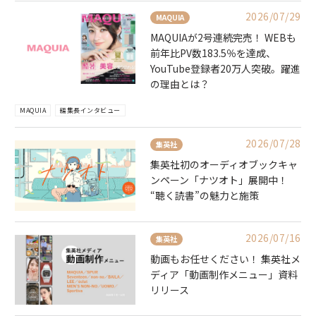
2026/07/29
MAQUIA
MAQUIAが2号連続完売！ WEBも
前年比PV数183.5％を達成、
YouTube登録者20万人突破。躍進
の理由とは？
MAQUIA
編集長インタビュー
2026/07/28
集英社
集英社初のオーディオブックキャ
ンペーン「ナツオト」展開中！
“聴く読書”の魅力と施策
2026/07/16
集英社
動画もお任せください！ 集英社メ
ディア「動画制作メニュー」資料
リリース