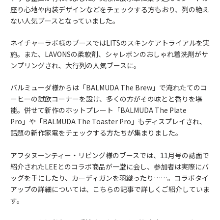
座り心地や内装デザインなどをチェックする方もおり、列の絶え
ない人気ブースとなっていました。
ネイチャーラボ様のブースではLITSのスキンケアトライアルを実
施。また、LAVONSの柔軟剤、シャレボンのおしゃれ着洗剤がサ
ンプリングされ、大行列の人気ブースに。
バルミューダ様からは「BALMUDA The Brew」で淹れたてのコ
ーヒーの試飲コーナーを設け、多くの方がその味とと香りを堪
能。併せて新作のホットプレート「BALMUDA The Plate
Pro」や「BALMUDA The Toaster Pro」もディスプレイされ、
話題の新作家電をチェックする方たちが集まりました。
アフタヌーンティー・リビング様のブースでは、11月号の誌面で
紹介されたLEEとのコラボ商品が一堂に会し、参加者は実際にバ
ッグを手にしたり、カーディガンを羽織ったり……。コラボタイ
アップの詳細については、
こちらの記事
で詳しくご紹介していま
す。