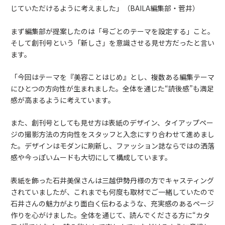
じていただけるように考えました」（BAILA編集部・菅井）
まず編集部が提案したのは「号ごとのテーマを設定する」こと。
そして創刊号という「新しさ」を意識させる見せ方だったと言い
ます。
「今回はテーマを『美容ことはじめ』とし、複数ある編集テーマ
にひとつの方向性が生まれました。全体を通じた“読後感”も満足
感が高まるように考えています。
また、創刊号としても見せ方は表紙のデザイン、タイアップペー
ジの撮影方法の方向性をスタッフと入念にすり合わせて進めまし
た。デザインはモダンに刷新し、ファッション誌ならではの洒落
感や今っぽいムードも大切にして構成しています。
表紙を飾った石井美保さんは三越伊勢丹様の方でキャスティング
されていましたが、これまでも何度も取材でご一緒していたので
石井さんの魅力がより面白く伝わるような、充実感のあるページ
作りを心がけました。全体を通じて、読んでくださる方に“カタ