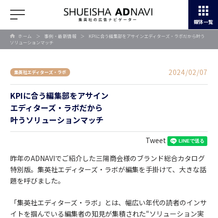
媒体一覧
ホーム
＞
事例・最新情報
＞
KPIに合う編集部をアサインエディターズ・ラボだから叶う
ソリューションマッチ
2024/02/07
集英社エディターズ・ラボ
KPIに合う編集部をアサイン
エディターズ・ラボだから
叶うソリューションマッチ
Tweet
昨年のADNAVIでご紹介した
三陽商会様のブランド総合カタログ
特別版。集英社エディターズ・ラボが編集を手掛けて、大きな話
題を呼びました。
「集英社エディターズ・ラボ」とは、幅広い年代の読者のインサ
イトを掴んでいる編集者の知見が集積された“ソリューション実