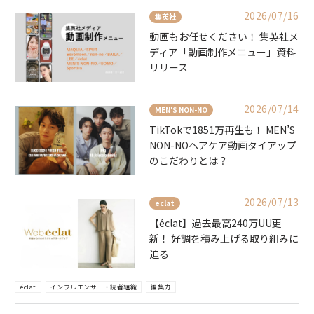
2026/07/16
集英社
動画もお任せください！ 集英社メ
ディア「動画制作メニュー」資料
リリース
2026/07/14
MEN'S NON-NO
TikTokで1851万再生も！ MEN’S
NON-NOヘアケア動画タイアップ
のこだわりとは？
2026/07/13
eclat
【éclat】過去最高240万UU更
新！ 好調を積み上げる取り組みに
迫る
éclat
インフルエンサー・読者組織
編集力