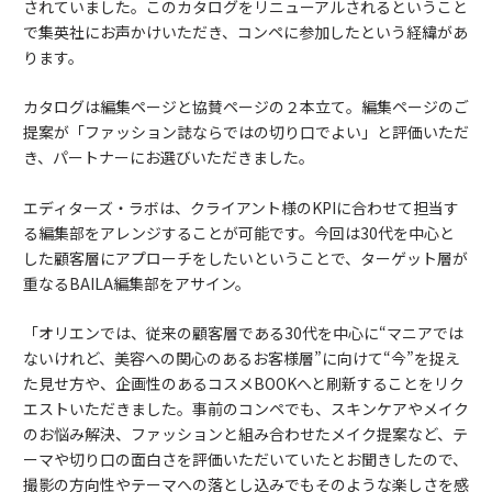
されていました。このカタログをリニューアルされるということ
で集英社にお声かけいただき、コンペに参加したという経緯があ
ります。
カタログは編集ページと協賛ページの２本立て。編集ページのご
提案が「ファッション誌ならではの切り口でよい」と評価いただ
き、パートナーにお選びいただきました。
エディターズ・ラボは、クライアント様のKPIに合わせて担当す
る編集部をアレンジすることが可能です。今回は30代を中心と
した顧客層にアプローチをしたいということで、ターゲット層が
重なるBAILA編集部をアサイン。
「オリエンでは、従来の顧客層である30代を中心に“マニアでは
ないけれど、美容への関心のあるお客様層”に向けて“今”を捉え
た見せ方や、企画性のあるコスメBOOKへと刷新することをリク
エストいただきました。事前のコンペでも、スキンケアやメイク
のお悩み解決、ファッションと組み合わせたメイク提案など、テ
ーマや切り口の面白さを評価いただいていたとお聞きしたので、
撮影の方向性やテーマへの落とし込みでもそのような楽しさを感