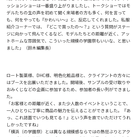
ッションショーは一番盛り上がりましたし、トークショーではモ
デルたちの生の声を初めて聞く来場者の方も多く、何を言って
も、何をやっても『かわいい～』と、反応してくれました。私服
紹介コーナーでは、『どこで買ったの～？』という質問がステー
ジに向かって飛んでくるなど、モデルたちとの距離が近く、アッ
トホームな雰囲気で、こういった規模の学園祭もいいな、と思い
ました」（鈴木編集長）
ロート製薬様、DHC様、明色化粧品様と、クライアントの方々に
はブースを出展いただきました。開場後、サンプルの受け取りや
おみくじなどの企画に参加するため、参加者の長い列ができまし
た。
「お客様との距離が近く、また少人数のイベントということで、
一人ひとりに丁寧に商品の魅力を伝えることができました。『あ
っ、これ誌面でいつも見てる！』という声を直でいただけてうれ
しかったですね」
「横浜（の学園祭）とは異なる規模感ならではの熱狂ぶりとアク