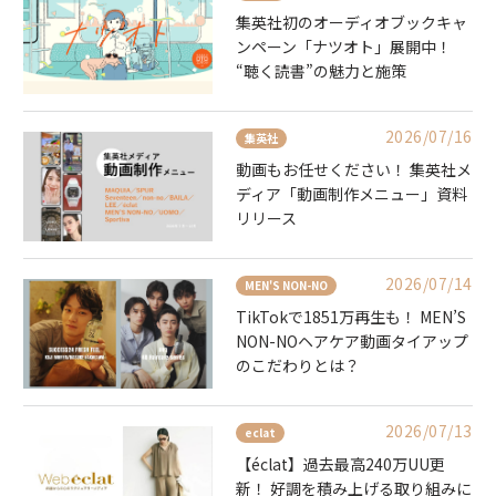
集英社初のオーディオブックキャ
ンペーン「ナツオト」展開中！
“聴く読書”の魅力と施策
2026/07/16
集英社
動画もお任せください！ 集英社メ
ディア「動画制作メニュー」資料
リリース
2026/07/14
MEN'S NON-NO
TikTokで1851万再生も！ MEN’S
NON-NOヘアケア動画タイアップ
のこだわりとは？
2026/07/13
eclat
【éclat】過去最高240万UU更
新！ 好調を積み上げる取り組みに