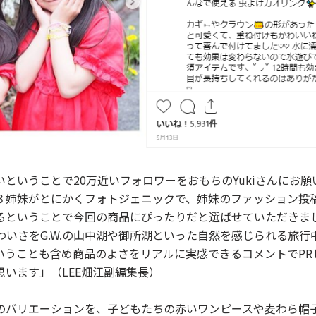
ということで20万近いフォロワーをおもちのYukiさんにお願
３姉妹がとにかくフォトジェニックで、姉妹のファッション投
るということで今回の商品にぴったりだと選ばせていただきま
かわいさをG.W.の山中湖や御所湖といった自然を感じられる旅行
いうことも含め商品のよさをリアルに実感できるコメントでPR
います」（LEE畑江副編集長）
のバリエーションを、子どもたちの赤いワンピースや麦わら帽