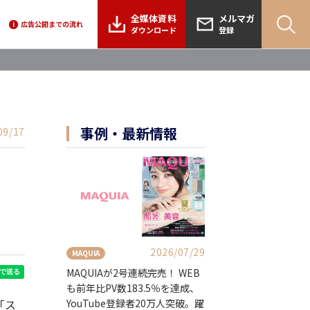
全媒体資料
メルマガ
広告公開までの流れ
i
ダウンロード
登録
事例・最新情報
09/17
2026/07/29
MAQUIA
MAQUIAが2号連続完売！ WEB
も前年比PV数183.5％を達成、
YouTube登録者20万人突破。躍
「ス