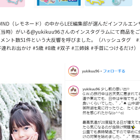
MND（レモネード）の中からLEE編集部が選んだインフルエン
当時）がいる@yukikuu96さんのインスタグラムにて商品を
、コメント数51件という大反響を呼びました。（ハッシュタグ #
 #子連れお出かけ #5歳 #8歳 #双子 #三姉妹 #手首につけるだけ）