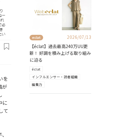
2026/07/13
eclat
【éclat】過去最高240万UU更
新！ 好調を積み上げる取り組み
に迫る
éclat
インフルエンサー・読者組織
いを
編集力
稿が
し
中に
して
子、