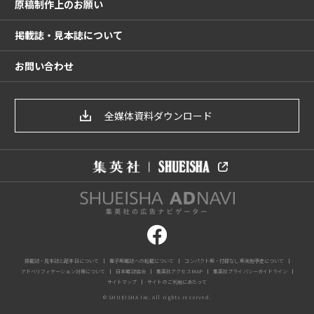
原稿制作上のお願い
掲載誌・見本誌について
お問い合わせ
全媒体資料ダウンロード
掲載誌・見本誌と配本日について
電子版雑誌への転載について
コンパクト版・付録なし版実施予定について
アドベリフィケーション対策について
日本雑誌協会
集英社アクセスMAP
集英社プライバシーガイドライン
サイトマップ
サイトのご利用にあたって
© SHUEISHA Inc. All rights reserved.