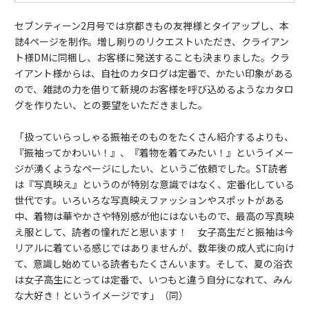
セブンティーン2月号では京都きもの友禅様とタイアップし、本
誌4ページを制作。増し刷りのリクエストいただき、クライアン
ト様DMに同梱し、お客様に発送することも決まりました。クラ
イアント様からは、自社のカタログは定番で、かたい印象がある
ので、雑誌の力を借りて新規のお客様を呼び込めるようなカタロ
グを作りたい、との要望をいただきました。
「扱っていらっしゃる振袖そのものをたくさん紹介するよりも、
『振袖ってかわいい！』、『着物を着てみたい！』というイメー
ジが湧くようなページにしたい、というご依頼でした。ST読者
は『写真映え』というのが特別な意識ではなく、定番化している
世代です。いろいろな写真映えファッションやスポットがある
中、着物は華やかさや特別感が他にはないもので、最高の写真映
え服として、読者の憧れだと思います！ 女子高生だと振袖は今
リアルに着ている感じではありませんが、数年後の成人式に向け
て、意識し始めている読者もたくさんいます。そして、夏の浴衣
は女子高生にとっては定番で、いつもと違う自分になれて、みん
な大好き！というイメージです」（同）