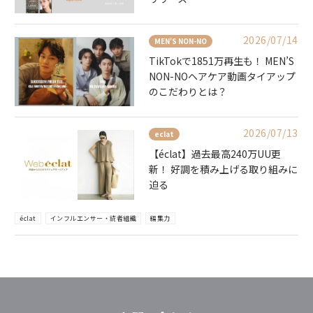
2026/07/14
MEN'S NON-NO
TikTokで1851万再生も！ MEN’S
NON-NOヘアケア動画タイアップ
のこだわりとは？
2026/07/13
eclat
【éclat】過去最高240万UU更
新！ 好調を積み上げる取り組みに
迫る
éclat
インフルエンサー・読者組織
編集力