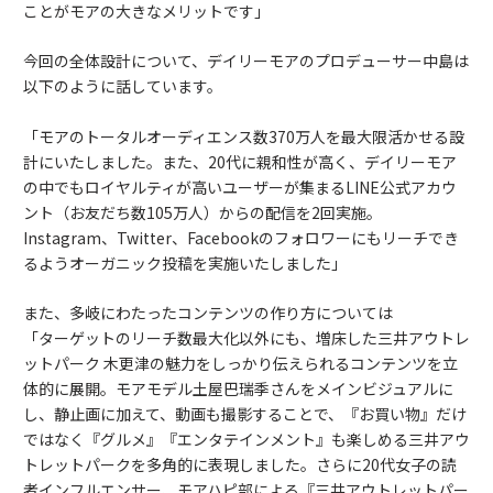
ことがモアの大きなメリットです」
今回の全体設計について、デイリーモアのプロデューサー中島は
以下のように話しています。
「モアのトータルオーディエンス数370万人を最大限活かせる設
計にいたしました。また、20代に親和性が高く、デイリーモア
の中でもロイヤルティが高いユーザーが集まるLINE公式アカウ
ント（お友だち数105万人）からの配信を2回実施。
Instagram、Twitter、Facebookのフォロワーにもリーチでき
るようオーガニック投稿を実施いたしました」
また、多岐にわたったコンテンツの作り方については
「ターゲットのリーチ数最大化以外にも、増床した三井アウトレ
ットパーク 木更津の魅力をしっかり伝えられるコンテンツを立
体的に展開。モアモデル土屋巴瑞季さんをメインビジュアルに
し、静止画に加えて、動画も撮影することで、『お買い物』だけ
ではなく『グルメ』『エンタテインメント』も楽しめる三井アウ
トレットパークを多角的に表現しました。さらに20代女子の読
者インフルエンサー、モアハピ部による『三井アウトレットパー