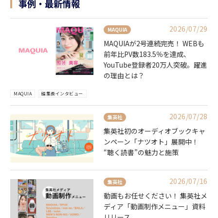
事例・最新情報
2026/07/29
MAQUIA
MAQUIAが2号連続完売！ WEBも
前年比PV数183.5％を達成、
YouTube登録者20万人突破。躍進
の理由とは？
MAQUIA
編集長インタビュー
2026/07/28
集英社
集英社初のオーディオブックキャ
ンペーン「ナツオト」展開中！
“聴く読書”の魅力と施策
2026/07/16
集英社
動画もお任せください！ 集英社メ
ディア「動画制作メニュー」資料
リリース