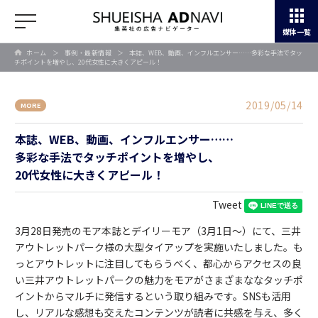
媒体一覧
ホーム
＞
事例・最新情報
＞
本誌、WEB、動画、インフルエンサー……多彩な手法でタッ
チポイントを増やし、20代女性に大きくアピール！
2019/05/14
MORE
本誌、WEB、動画、インフルエンサー……
多彩な手法でタッチポイントを増やし、
20代女性に大きくアピール！
Tweet
3月28日発売のモア本誌とデイリーモア（3月1日～）にて、三井
アウトレットパーク様の大型タイアップを実施いたしました。も
っとアウトレットに注目してもらうべく、都心からアクセスの良
い三井アウトレットパークの魅力をモアがさまざまななタッチポ
イントからマルチに発信するという取り組みです。SNSも活用
し、リアルな感想も交えたコンテンツが読者に共感を与え、多く