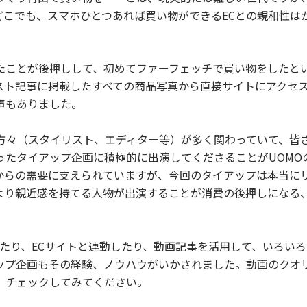
どこでも、スマホひとつあれば買い物ができるECとの親和性は
たことが後押しして、初めてファーフェッチで買い物をしたと
スト記事に掲載したすべての商品写真から直接サイトにアクセ
声もありました。
の方々（スタイリスト、エディター等）が多く関わっていて、皆
ったタイアップ企画に積極的に出演してくださることがUOMO
からの需要に支えられていますが、今回のタイアップは本当に
より親近感を持てる人物が出演することが消費の後押しになる
作したり、ECサイトと連動したり、動画記事を活用して、いろい
ップ企画もその経験、ノウハウがいかされました。動画のクオ
、チェックしてみてください。