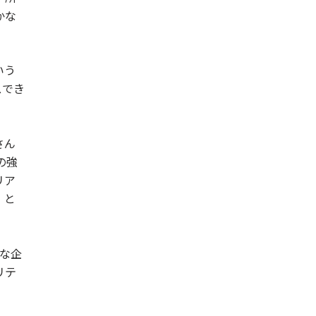
かな
いう
スでき
さん
の強
リア
、と
ろな企
リテ