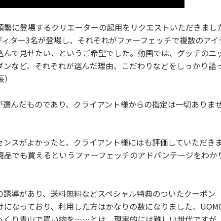
に頻繁に登場するクリエーターの起用をリクエストいただきまし
ディター3名が登場し、それぞれがファーフェッチで複数のアイ
込んで見せたい、というご希望でした。動画では、グッチのニ
ダンなど、それぞれが選んだ理由、こだわりなどをしっかり語
長）
が選んだものであり、クライアント様からの指定は一切ありま
センスがよかったと、クライアント様にはも評価していただき
商品でも買えるというファーフェッチのアドバンテージをわか
の誘導があり、送料無料などスペシャル特典のついたクーポン
けになっており、利用した方はかなりの数になりました。UOM
っくり青山で買い物を……とは、現実的には難しい世代ですが