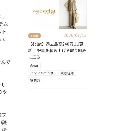
た。
テム
ット
2026/07/13
eclat
って
【éclat】過去最高240万UU更
新！ 好調を積み上げる取り組み
に迫る
せんで
éclat
インフルエンサー・読者組織
編集力
まし
りや
（プ
O読
、所