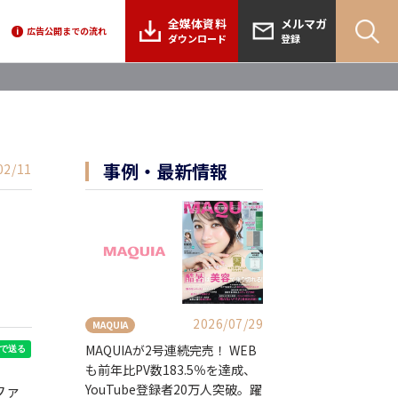
全媒体資料
メルマガ
広告公開までの流れ
i
ダウンロード
登録
事例・最新情報
02/11
2026/07/29
MAQUIA
MAQUIAが2号連続完売！ WEB
も前年比PV数183.5％を達成、
YouTube登録者20万人突破。躍
ファ