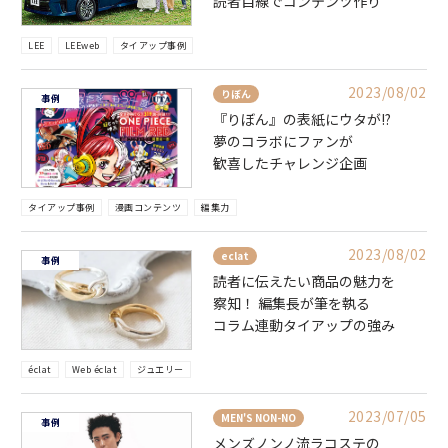
読者目線でコンテンツ作り
LEE
LEEweb
タイアップ事例
2023/08/02
りぼん
事例
『りぼん』の表紙にウタが!?
夢のコラボにファンが
歓喜したチャレンジ企画
タイアップ事例
漫画コンテンツ
編集力
2023/08/02
eclat
事例
読者に伝えたい商品の魅力を
察知！ 編集長が筆を執る
コラム連動タイアップの強み
éclat
Web éclat
ジュエリー
2023/07/05
MEN'S NON-NO
事例
メンズノンノ流ラコステの