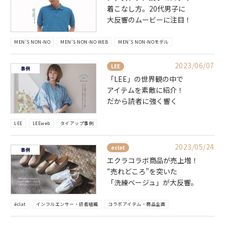
着こなし方。20代男子に
大反響のムービーに注目！
MEN'S NON-NO
MEN'S NON-NO WEB
MEN'S NON-NOモデル
2023/06/07
LEE
事例
「LEE」の世界観の中で
アイテムを素敵に紹介！
だから読者に強く響く
LEE
LEEweb
タイアップ事例
2023/05/24
eclat
事例
エクラコラボ商品が売上増！
“売れどころ”を突いた
「洗練ベージュ」が大反響。
éclat
インフルエンサー・読者組織
コラボアイテム・商品企画