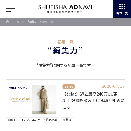
媒体一覧
ホーム
＞
「編集力」の記事一覧
記事一覧
“編集力”
“編集力”に関する記事一覧です。
2026/07/13
eclat
媒体トピックス
【éclat】過去最高240万UU更
新！ 好調を積み上げる取り組みに
迫る
éclat
インフルエンサー・読者組織
編集力