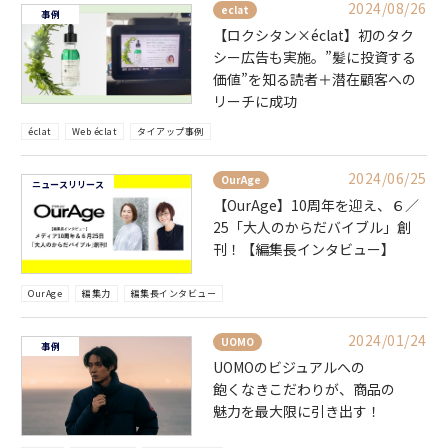
2024/08/26
eclat
事例
【ロクシタン×éclat】初のタク
シー広告も実施。”髪に投資する
価値”を知る読者＋潜在顧客への
リーチに成功
éclat
Web éclat
タイアップ事例
2024/06/25
OurAge
ニュースリリース
【OurAge】10周年を迎え、６／
25「大人のからだバイブル」創
刊！【編集長インタビュー】
OurAge
編集力
編集長インタビュー
2024/01/24
UOMO
事例
UOMOのビジュアルへの
飽くなきこだわりが、商品の
魅力を最大限に引き出す！