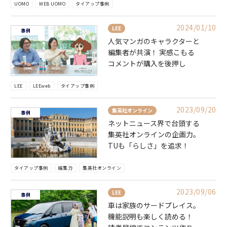
UOMO
WEB UOMO
タイアップ事例
2024/01/10
LEE
事例
人気マンガのキャラクターと
編集者が共演！ 実感こもる
コメントが購入を後押し
LEE
LEEweb
タイアップ事例
2023/09/20
集英社オンライン
事例
ネットニュース界で台頭する
集英社オンラインの企画力。
TUも「らしさ」を追求！
タイアップ事例
編集力
集英社オンライン
2023/09/06
LEE
事例
車は家族のサードプレイス。
機能説明も楽しく読める！