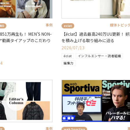
事例
媒体トピッ
-NO
eclat
1851万再生も！ MEN’S NON-
【éclat】過去最高240万UU更新！ 
ア動画タイアップのこだわり
を積み上げる取り組みに迫る
2026/07/13
éclat
インフルエンサー・読者組織
14
編集力
事例
ア
web Sportiva