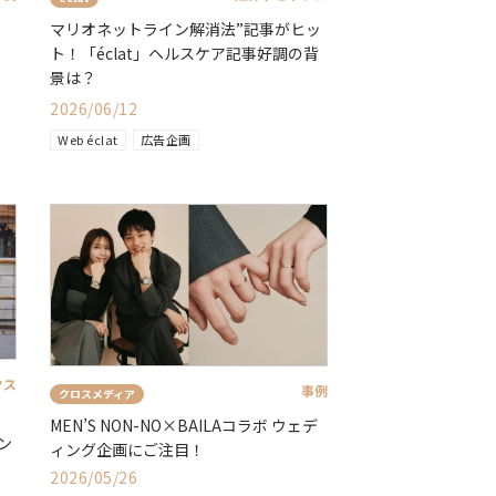
マリオネットライン解消法”記事がヒッ
ト！「éclat」ヘルスケア記事好調の背
景は？
2026/06/12
Web éclat
広告企画
クス
事例
クロスメディア
MEN’S NON-NO×BAILAコラボ ウェデ
ン
ィング企画にご注目！
2026/05/26