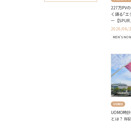
227万P
く語る｢エ
ー【SPUR
éclat】
2026/06/
MEN'S NO
UOMO
UOMO時
とは？ W