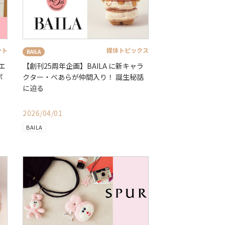
ント
媒体トピックス
BAILA
エ
【創刊25周年企画】BAILA に新キャラ
ポ
クター・べあらが仲間入り！ 誕生秘話
に迫る
2026/04/01
BAILA