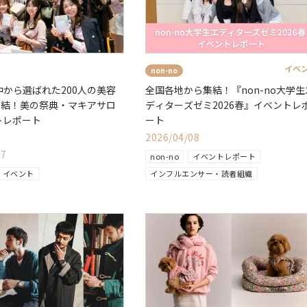
イベ
non-no
の中から選ばれた200人の美容
全国各地から集結！『non-no大学生
集結！美の祭典・マキアサロ
ディターズゼミ2026春』イベントレ
トレポート
ート
2026/04/08
17
non-no
イベントレポート
イベント
インフルエンサー・読者組織