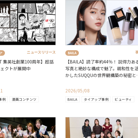
ニュースリリース
BAILA
ア
【BAILA】読了率約44％！ 説得力あ
T 集英社創業100周年】超話
写真と絶妙な構成で魅了。親和性を
ジェクトが展開中
かしたSUQQUの世界観構築の秘密と
は？
11
2026/05/08
事例
漫画コンテンツ
BAILA
タイアップ事例
ビューティ