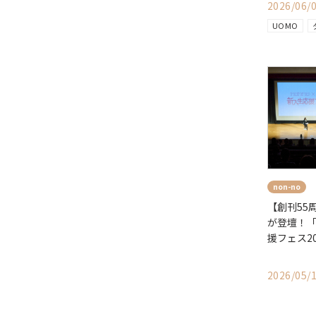
2026/06/
UOMO
non-no
【創刊55
が登壇！「
援フェス2
2026/05/