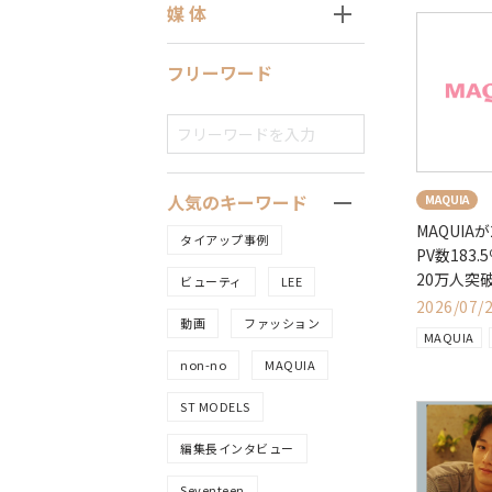
媒 体
フリーワード
人気のキーワード
MAQUIA
MAQUIA
タイアップ事例
PV数183
20万人突
ビューティ
LEE
2026/07/
動画
ファッション
MAQUIA
non-no
MAQUIA
ST MODELS
編集長インタビュー
Seventeen