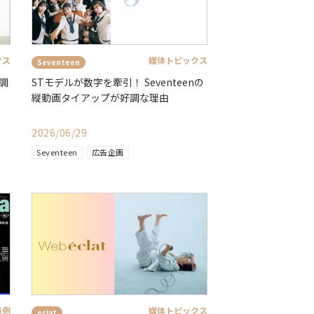
クス
媒体トピックス
Seventeen
好調
STモデルが数字を牽引！ Seventeenの
縦動画タイアップが好調な理由
2026/06/29
Seventeen
広告企画
事例
媒体トピックス
eclat