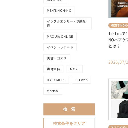
MEN'S NON-NO
インフルエンサー・読者組
MEN'S NON
織
TikTokで
MAQUIA ONLINE
NOヘアケ
とは？
イベントレポート
美容・コスメ
2026/07/
媒体資料
MORE
DAILY MORE
LEEweb
Marisol
検 索
検索条件をクリア
クロスメディ