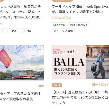
Vのヒット記事も！編集者が熱
ワールドカップ開幕！ web Sportiva
ディターズコラム｣型メニュ
が、関連タイアップ動画を公開中
／MEN’S NON-NO／UOMO／
2026/06/24
29
Sportiva
web Sportiva
N-NO
SPUR
UOMO
タイアップ事例
媒体トピッ
BAILA
事例
【BAILA】過去最高257万UUに！“共
計タイアップの新たな可能性
感”と“納得”で動く30代女性に届くコ
&Wなど現地取材の裏側
テンツ力