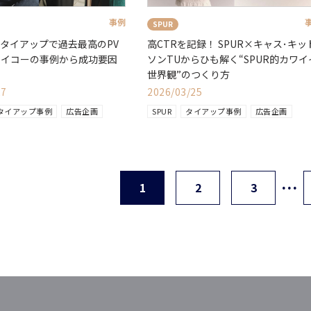
事例
SPUR
高CTRを記録！ SPUR×キャス･キッ
計タイアップで過去最高のPV
ソンTUからひも解く“SPUR的カワイ
セイコーの事例から成功要因
世界観”のつくり方
く
27
2026/03/25
タイアップ事例
広告企画
SPUR
タイアップ事例
広告企画
…
1
2
3