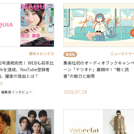
媒体トピックス
ニュースリリ
集英社
が2号連続完売！ WEBも前年比
集英社初のオーディオブックキャン
.5％を達成、YouTube登録者
ーン「ナツオト」展開中！ “聴く読
破。躍進の理由とは？
書”の魅力と施策
29
2026/07/28
編集長インタビュー