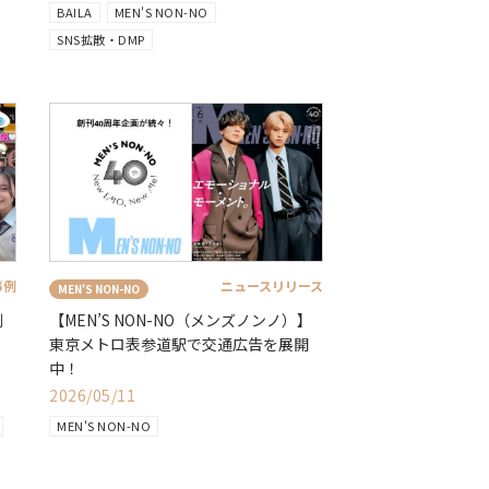
BAILA
MEN'S NON-NO
SNS拡散・DMP
事例
ニュースリリース
MEN'S NON-NO
例
【MEN’S NON-NO（メンズノンノ）】
東京メトロ表参道駅で交通広告を展開
組
中！
2026/05/11
MEN'S NON-NO